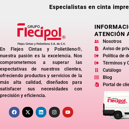
Especialistas en cinta impr
INFORMACI
ATENCIÓN 
Nosotros
Aviso de pri
En Flejes Cintas y Polietileno®,
nuestra pasión es la excelencia. Nos
Política de 
comprometemos a superar las
Términos y 
expectativas de nuestros clientes,
Catálogo
ofreciendo productos y servicios de la
Blog
más alta calidad, diseñados para
Portal de cli
satisfacer sus necesidades con
precisión y eficiencia.
F
X
L
I
Y
A
-
I
N
O
C
T
N
S
U
E
W
K
T
T
B
I
E
A
U