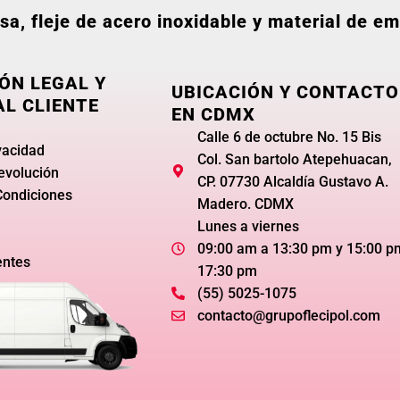
esa, fleje de acero inoxidable y material de 
ÓN LEGAL Y
UBICACIÓN Y CONTACTO
AL CLIENTE
EN CDMX
Calle 6 de octubre No. 15 Bis
vacidad
Col. San bartolo Atepehuacan,
devolución
CP. 07730 Alcaldía Gustavo A.
Condiciones
Madero. CDMX
Lunes a viernes
09:00 am a 13:30 pm y 15:00 p
entes
17:30 pm
(55) 5025-1075
contacto@grupoflecipol.com