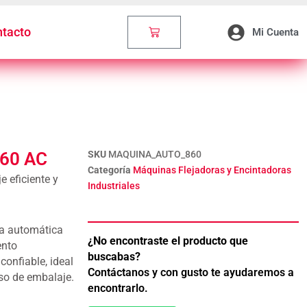
B
I
E
A
U
O
O
T
D
G
B
K
O
T
I
R
E
Carrito
tacto
Mi Cuenta
K
E
N
A
R
M
860 AC
SKU
MAQUINA_AUTO_860
Categoría
Máquinas Flejadoras y Encintadoras
 eficiente y
Industriales
ora automática
¿No encontraste el producto que
ento
buscabas?
confiable, ideal
Contáctanos y con gusto te ayudaremos a
eso de embalaje.
encontrarlo.