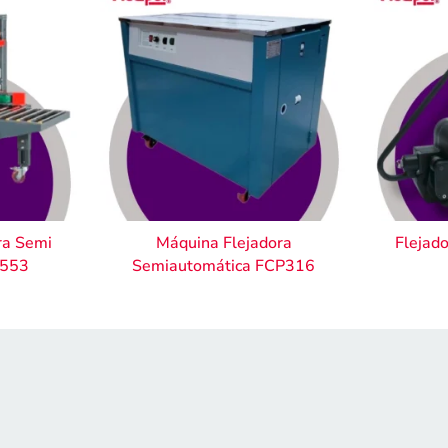
ra Semi
Máquina Flejadora
Flejad
T553
Semiautomática FCP316